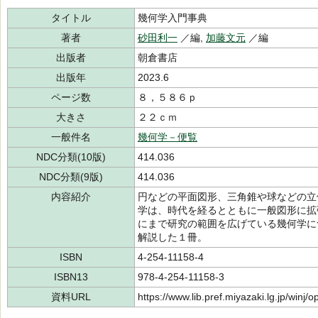
タイトル
幾何学入門事典
著者
砂田利一
／編,
加藤文元
／編
出版者
朝倉書店
出版年
2023.6
ページ数
８，５８６ｐ
大きさ
２２ｃｍ
一般件名
幾何学－便覧
NDC分類(10版)
414.036
NDC分類(9版)
414.036
内容紹介
円などの平面図形、三角錐や球などの立
学は、時代を経るとともに一般図形に拡
にまで研究の範囲を広げている幾何学に
解説した１冊。
ISBN
4-254-11158-4
ISBN13
978-4-254-11158-3
資料URL
https://www.lib.pref.miyazaki.lg.jp/winj