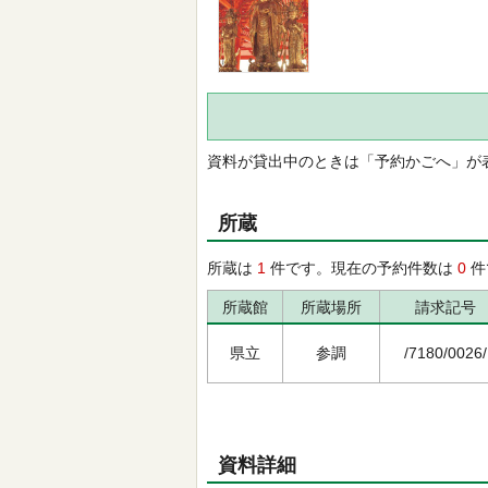
資料が貸出中のときは「予約かごへ」が
所蔵
所蔵は
1
件です。現在の予約件数は
0
件
所蔵館
所蔵場所
請求記号
県立
参調
/7180/0026/
資料詳細