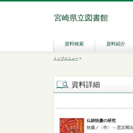
宮崎県立図書館
資料検索
資料紹介
トップメニュー
>
資料詳細
仏師快慶の研究
快慶／〔作〕 -- 思文閣出版 --