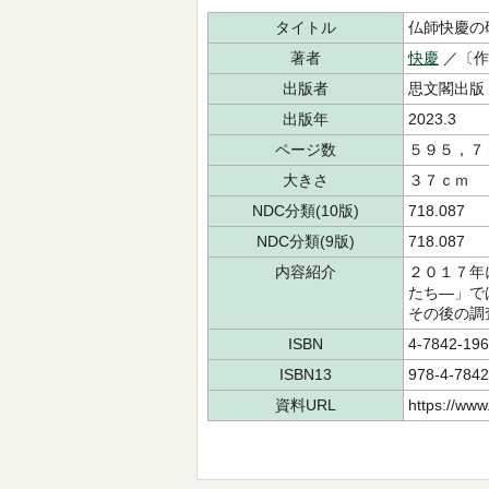
タイトル
仏師快慶の
著者
快慶
／〔作
出版者
思文閣出版
出版年
2023.3
ページ数
５９５，７
大きさ
３７ｃｍ
NDC分類(10版)
718.087
NDC分類(9版)
718.087
内容紹介
２０１７年
たち―」で
その後の調
ISBN
4-7842-196
ISBN13
978-4-7842
資料URL
https://www