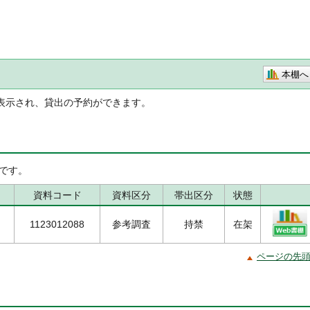
本棚へ
表示され、貸出の予約ができます。
です。
資料コード
資料区分
帯出区分
状態
1123012088
参考調査
持禁
在架
ページの先