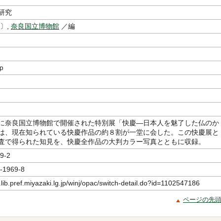
研究
〕,
奈良国立博物館
／編
ｐ
に奈良国立博物館で開催された特別展「快慶―日本人を魅了した仏のか
は、現在知られている快慶作品の約８割が一堂に会した。この快慶展と
査で得られた知見を、快慶全作品の大判カラー写真とともに収録。
9-2
-1969-8
.lib.pref.miyazaki.lg.jp/winj/opac/switch-detail.do?id=1102547186
ページの先