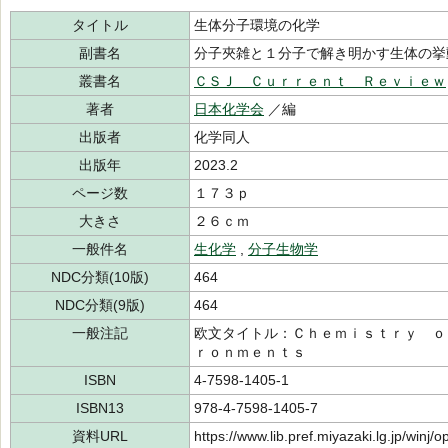
タイトル
生体分子環境の化学
副書名
分子夾雑と１分子で解き明かす生体の挙
叢書名
ＣＳＪ Ｃｕｒｒｅｎｔ Ｒｅｖｉｅｗ
著者
日本化学会
／編
出版者
化学同人
出版年
2023.2
ページ数
１７３ｐ
大きさ
２６ｃｍ
一般件名
生化学
,
分子生物学
NDC分類(10版)
464
NDC分類(9版)
464
一般注記
欧文タイトル：Ｃｈｅｍｉｓｔｒｙ ｏ
ｒｏｎｍｅｎｔｓ
ISBN
4-7598-1405-1
ISBN13
978-4-7598-1405-7
資料URL
https://www.lib.pref.miyazaki.lg.jp/winj