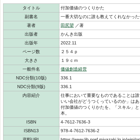
タイトル
付加価値のつくりかた
副書名
一番大切なのに誰も教えてくれなかった
著者
田尻望
／著
出版者
かんき出版
出版年
2022.11
ページ数
２５４ｐ
大きさ
１９ｃｍ
一般件名
価値創造経営
NDC分類(10版)
336.1
NDC分類(9版)
336.1
内容紹介
仕事において重要なものであることは誰
いい会社がどうつくっているのか」はあ
付加価値のつくりかたを、「スキル」と
本。
ISBN
4-7612-7636-3
ISBN13
978-4-7612-7636-2
資料URL
https://www.lib.pref.miyazaki.lg.jp/winj