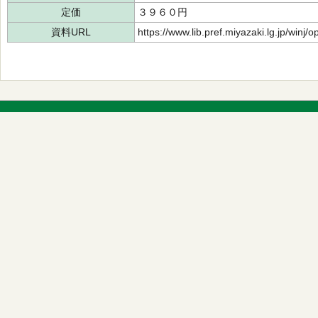
定価
３９６０円
資料URL
https://www.lib.pref.miyazaki.lg.jp/winj