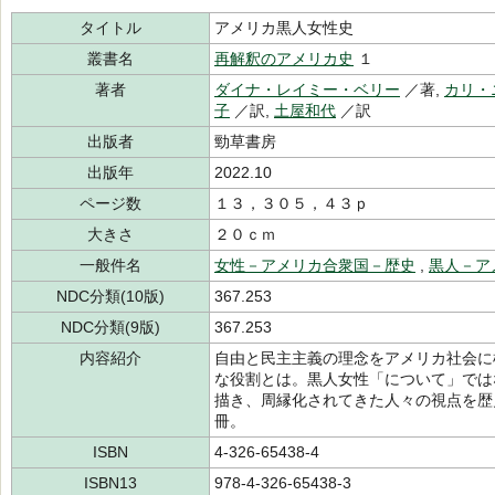
タイトル
アメリカ黒人女性史
叢書名
再解釈のアメリカ史
１
著者
ダイナ・レイミー・ベリー
／著,
カリ・
子
／訳,
土屋和代
／訳
出版者
勁草書房
出版年
2022.10
ページ数
１３，３０５，４３ｐ
大きさ
２０ｃｍ
一般件名
女性－アメリカ合衆国－歴史
,
黒人－ア
NDC分類(10版)
367.253
NDC分類(9版)
367.253
内容紹介
自由と民主主義の理念をアメリカ社会に
な役割とは。黒人女性「について」では
描き、周縁化されてきた人々の視点を歴
冊。
ISBN
4-326-65438-4
ISBN13
978-4-326-65438-3