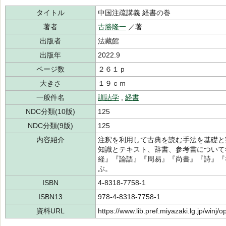
タイトル
中国注疏講義 経書の巻
著者
古勝隆一
／著
出版者
法藏館
出版年
2022.9
ページ数
２６１ｐ
大きさ
１９ｃｍ
一般件名
訓詁学
,
経書
NDC分類(10版)
125
NDC分類(9版)
125
内容紹介
注釈を利用して古典を読む手法を基礎と
知識とテキスト、辞書、参考書について
経』『論語』『周易』『尚書』『詩』『
ぶ。
ISBN
4-8318-7758-1
ISBN13
978-4-8318-7758-1
資料URL
https://www.lib.pref.miyazaki.lg.jp/winj