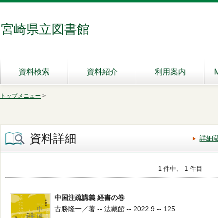
宮崎県立図書館
資料検索
資料紹介
利用案内
トップメニュー
>
資料詳細
詳細
1 件中、 1 件目
中国注疏講義 経書の巻
古勝隆一／著 -- 法藏館 -- 2022.9 -- 125