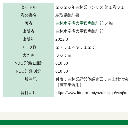
タイトル
２０２０年農林業センサス 第１巻３１
巻の書名
鳥取県統計書
著者
農林水産省大臣官房統計部
／編
出版者
農林水産省大臣官房統計部
出版年
2022.3
ページ数
２７，１４９，１２ｐ
大きさ
３０ｃｍ
NDC分類(10版)
610.59
NDC分類(9版)
610.59
一般注記
付表：農林業経営体調査票，農山村地域
（農業集落用）
資料URL
https://www.lib.pref.miyazaki.lg.jp/winj