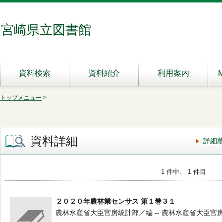
宮崎県立図書館
資料検索
資料紹介
利用案内
トップメニュー
>
資料詳細
詳細
1 件中、 1 件目
２０２０年農林業センサス 第１巻３１
農林水産省大臣官房統計部／編 -- 農林水産省大臣官房統計部 --