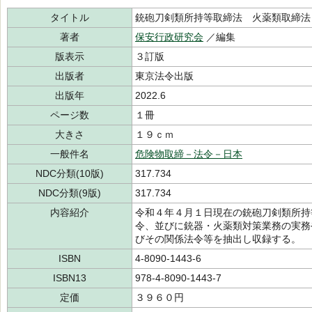
タイトル
銃砲刀剣類所持等取締法 火薬類取締法
著者
保安行政研究会
／編集
版表示
３訂版
出版者
東京法令出版
出版年
2022.6
ページ数
１冊
大きさ
１９ｃｍ
一般件名
危険物取締－法令－日本
NDC分類(10版)
317.734
NDC分類(9版)
317.734
内容紹介
令和４年４月１日現在の銃砲刀剣類所持
令、並びに銃器・火薬類対策業務の実務
びその関係法令等を抽出し収録する。
ISBN
4-8090-1443-6
ISBN13
978-4-8090-1443-7
定価
３９６０円