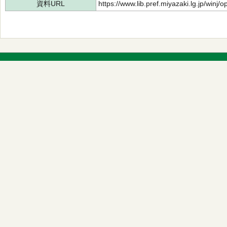
資料URL
https://www.lib.pref.miyazaki.lg.jp/winj