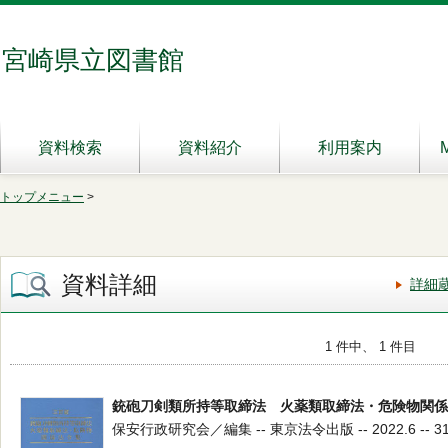
宮崎県立図書館
資料検索
資料紹介
利用案内
トップメニュー
>
資料詳細
詳細
1 件中、 1 件目
銃砲刀剣類所持等取締法 火薬類取締法・危険物関係
保安行政研究会／編集 -- 東京法令出版 -- 2022.6 -- 31