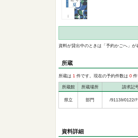
資料が貸出中のときは「予約かごへ」が
所蔵
所蔵は
1
件です。現在の予約件数は
0
件
所蔵館
所蔵場所
請求記
県立
部門
/9113ｶ/0122/ﾅ
資料詳細