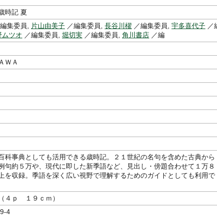
歳時記 夏
編集委員,
片山由美子
／編集委員,
長谷川櫂
／編集委員,
宇多喜代子
／
野ムツオ
／編集委員,
堀切実
／編集委員,
角川書店
／編
ＡＷＡ
百科事典としても活用できる歳時記。２１世紀の名句を含めた古典から
例句約５万や、現代に即した新季語など、見出し・傍題合わせて１万８
上を収録。季語を深く広い視野で理解するためのガイドとしても利用で
（４ｐ １９ｃｍ）
9-4