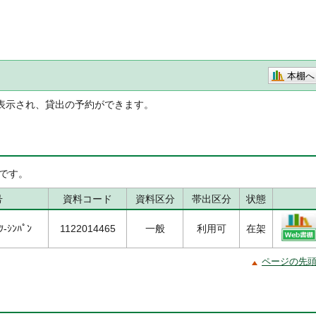
本棚へ
表示され、貸出の予約ができます。
です。
号
資料コード
資料区分
帯出区分
状態
ﾂ-ｼﾝﾊﾟﾝ
1122014465
一般
利用可
在架
ページの先