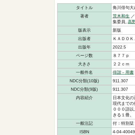
タイトル
角川俳句大
著者
茨木和生
／
集委員,
高
版表示
新版
出版者
ＫＡＤＯＫ
出版年
2022.5
ページ数
８７７ｐ
大きさ
２２ｃｍ
一般件名
俳諧－用書
NDC分類(10版)
911.307
NDC分類(9版)
911.307
内容紹介
日本文化の
現代までの
０００語以
きる１冊。
一般注記
付：特別栞
ISBN
4-04-40049