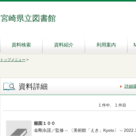
宮崎県立図書館
資料検索
資料紹介
利用案内
トップメニュー
>
資料詳細
詳細
1 件中、 1 件目
能面１００
金剛永謹／監修 -- 〔美術館「えき」Kyoto〕 -- 2022.1 -