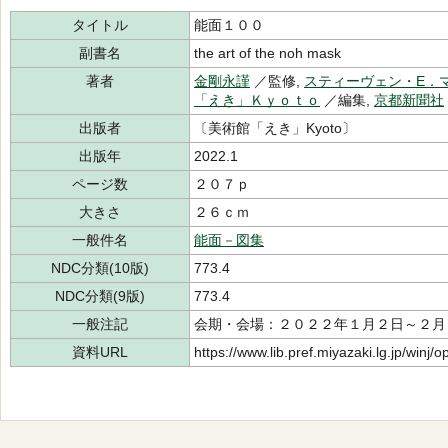
タイトル
能面１００
副書名
the art of the noh mask
著者
金剛永謹
／監修,
スティーヴェン・E．
「えき」Ｋｙｏｔｏ
／編集,
京都新聞社
出版者
〔美術館「えき」Kyoto〕
出版年
2022.1
ページ数
２０７ｐ
大きさ
２６ｃｍ
一般件名
能面－図集
NDC分類(10版)
773.4
NDC分類(9版)
773.4
一般注記
会期・会場：２０２２年１月２日～２月６
資料URL
https://www.lib.pref.miyazaki.lg.jp/winj