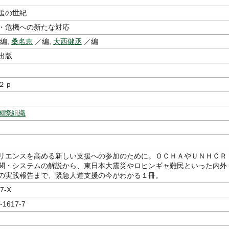
援の世紀
・危機への新たな対応
編,
桑名恵
／編,
大西健丞
／編
出版
２ｐ
国際組織
リエンスを高める新しい支援への参加のために。ＯＣＨＡやＵＮＨＣＲ
関・システムの解説から、東日本大震災やロヒンギャ難民といった内外
の実践報告まで、緊急人道支援の今がわかる１冊。
7-X
-1617-7