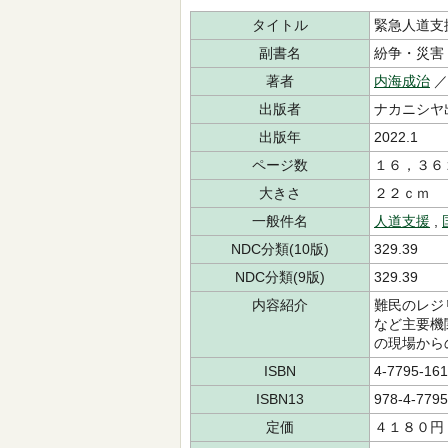
タイトル
緊急人道支
副書名
紛争・災害
著者
内海成治
／
出版者
ナカニシヤ
出版年
2022.1
ページ数
１６，３６
大きさ
２２ｃｍ
一般件名
人道支援
,
NDC分類(10版)
329.39
NDC分類(9版)
329.39
内容紹介
難民のレジ
など主要機
の現場から
ISBN
4-7795-161
ISBN13
978-4-7795
定価
４１８０円