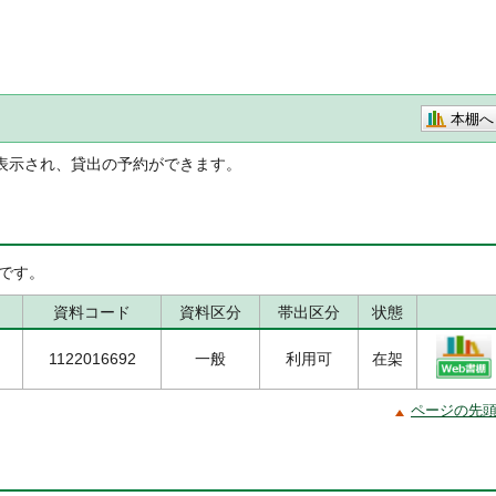
本棚へ
表示され、貸出の予約ができます。
です。
資料コード
資料区分
帯出区分
状態
1122016692
一般
利用可
在架
ページの先