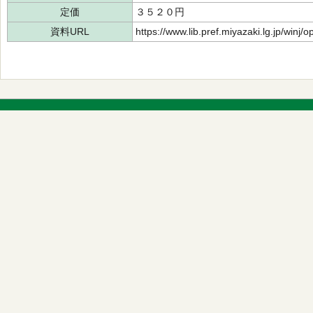
定価
３５２０円
資料URL
https://www.lib.pref.miyazaki.lg.jp/winj