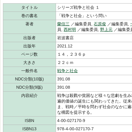
タイトル
シリーズ戦争と社会 １
巻の書名
「戦争と社会」という問い
著者
蘭信三
／編集委員,
石原俊
／編集委員,
員,
西村明
／編集委員,
野上元
／編集委
出版者
岩波書店
出版年
2021.12
ページ数
１４，２３６ｐ
大きさ
２２ｃｍ
一般件名
戦争と社会
NDC分類(10版)
391.08
NDC分類(9版)
391.08
内容紹介
戦争は殺戮や貧困など様々な悲劇を生み
遍的価値の誕生にも関わってきた。従来
ま、戦時／平時を問わず社会のなかに遍
な構図を提示する。
ISBN
4-00-027170-9
ISBN13
978-4-00-027170-7