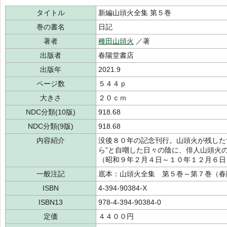
タイトル
新編山頭火全集 第５巻
巻の書名
日記
著者
種田山頭火
／著
出版者
春陽堂書店
出版年
2021.9
ページ数
５４４ｐ
大きさ
２０ｃｍ
NDC分類(10版)
918.68
NDC分類(9版)
918.68
内容紹介
没後８０年の記念刊行。山頭火が残した
ら”と自嘲した日々の陰に、俳人山頭火
（昭和９年２月４日～１０年１２月６日
一般注記
底本：山頭火全集 第５巻～第７巻（春
ISBN
4-394-90384-X
ISBN13
978-4-394-90384-0
定価
４４００円