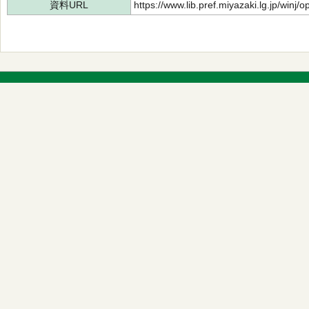
資料URL
https://www.lib.pref.miyazaki.lg.jp/winj