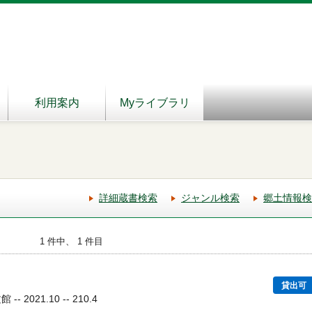
利用案内
Myライブラリ
詳細蔵書検索
ジャンル検索
郷土情報検
1 件中、 1 件目
貸出可
 2021.10 -- 210.4