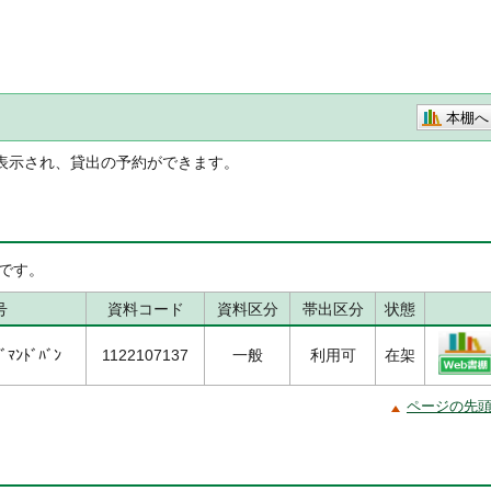
本棚へ
表示され、貸出の予約ができます。
です。
号
資料コード
資料区分
帯出区分
状態
ﾞﾏﾝﾄﾞﾊﾞﾝ
1122107137
一般
利用可
在架
ページの先