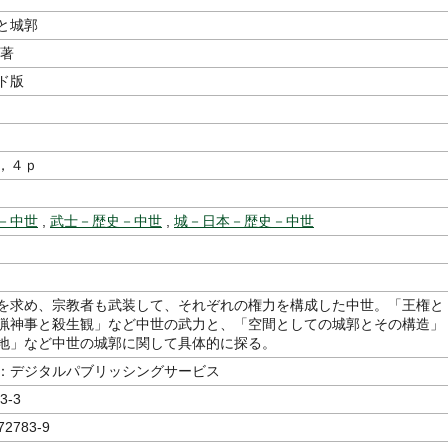
と城郭
／著
ド版
，４ｐ
－中世
,
武士－歴史－中世
,
城－日本－歴史－中世
を求め、宗教者も武装して、それぞれの権力を構成した中世。「王権と
猟神事と殺生観」など中世の武力と、「空間としての城郭とその構造」
地」など中世の城郭に関して具体的に探る。
：デジタルパブリッシングサービス
3-3
72783-9