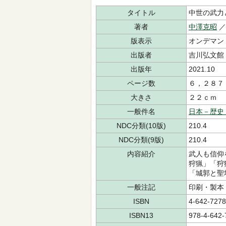
タイトル
中世の武力
著者
中澤克昭
版表示
オンデマン
出版者
吉川弘文館
出版年
2021.10
ページ数
６，２８７
大きさ
２２ｃｍ
一般件名
日本－歴史
NDC分類(10版)
210.4
NDC分類(9版)
210.4
内容紹介
武人も信仰
狩猟」「狩
「城郭と聖
一般注記
印刷・製本
ISBN
4-642-7278
ISBN13
978-4-642-