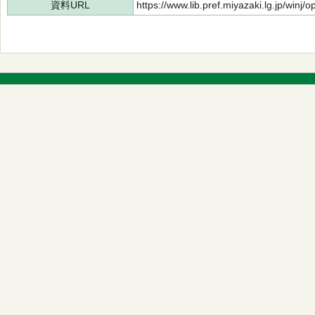
資料URL
https://www.lib.pref.miyazaki.lg.jp/winj