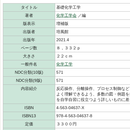
タイトル
基礎化学工学
著者
化学工学会
／編
版表示
増補版
出版者
培風館
出版年
2021.4
ページ数
８，３３２ｐ
大きさ
２２ｃｍ
一般件名
化学工学
NDC分類(10版)
571
NDC分類(9版)
571
内容紹介
反応操作、分離操作、プロセス制御など
よく理解できるよう、多数の図・例題を
を自学自習に役立つよう詳しいものに差
ISBN
4-563-04637-X
ISBN13
978-4-563-04637-8
定価
３３００円