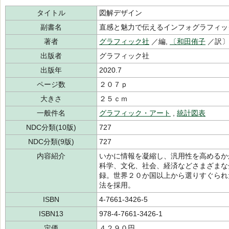
タイトル
図解デザイン
副書名
直感と魅力で伝えるインフォグラフィッ
著者
グラフィック社
／編,
〔和田侑子
／訳
出版者
グラフィック社
出版年
2020.7
ページ数
２０７ｐ
大きさ
２５ｃｍ
一般件名
グラフィック・アート
,
統計図表
NDC分類(10版)
727
NDC分類(9版)
727
内容紹介
いかに情報を凝縮し、汎用性を高めるか
科学、文化、社会、経済などさまざまな
録。世界２０か国以上から選りすぐられ
法を採用。
ISBN
4-7661-3426-5
ISBN13
978-4-7661-3426-1
定価
４２９０円