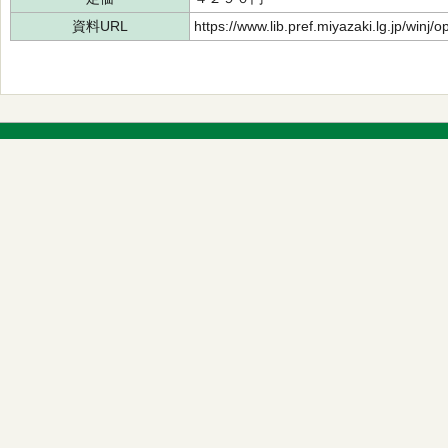
資料URL
https://www.lib.pref.miyazaki.lg.jp/winj