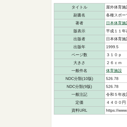
タイトル
屋外体育施
副書名
各種スポー
著者
日本体育施
版表示
平成１１年
出版者
日本体育施
出版年
1999.5
ページ数
３１０ｐ
大きさ
２６ｃｍ
一般件名
体育施設
NDC分類(10版)
526.78
NDC分類(9版)
526.78
一般注記
令和５年改
定価
４４００円
資料URL
https://www