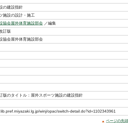
設の建設指針
ツ施設の設計・施工
設協会屋外体育施設部会
／編集
改訂版
設協会屋外体育施設部会
訂版のタイトル：屋外スポーツ施設の建設指針
.lib.pref.miyazaki.lg.jp/winj/opac/switch-detail.do?id=1102343961
ページの先