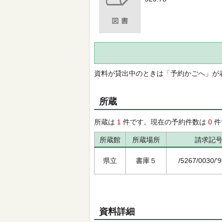
資料が貸出中のときは「予約かごへ」が
所蔵
所蔵は
1
件です。現在の予約件数は
0
件
所蔵館
所蔵場所
請求記
県立
書庫５
/5267/0030/'
資料詳細