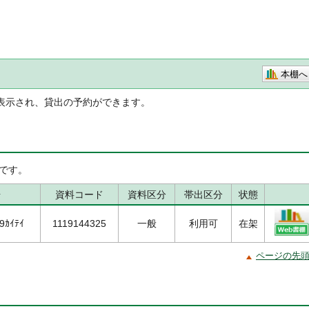
本棚へ
表示され、貸出の予約ができます。
です。
号
資料コード
資料区分
帯出区分
状態
99ｶｲﾃｲ
1119144325
一般
利用可
在架
ページの先