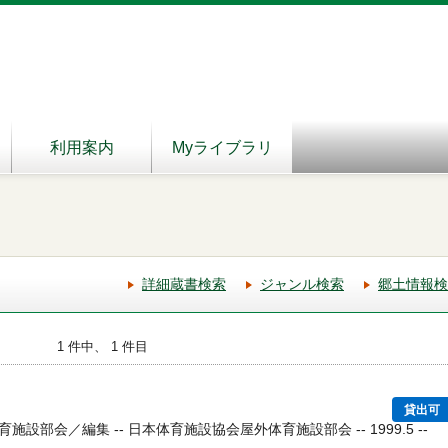
利用案内
Myライブラリ
詳細蔵書検索
ジャンル検索
郷土情報検
1 件中、 1 件目
貸出可
設部会／編集 -- 日本体育施設協会屋外体育施設部会 -- 1999.5 --