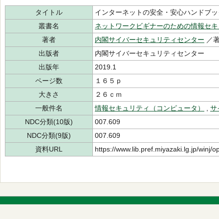
タイトル
インターネットの安全・安心ハンドブッ
叢書名
ネットワークビギナーのための情報セキ
著者
内閣サイバーセキュリティセンター
／
出版者
内閣サイバーセキュリティセンター
出版年
2019.1
ページ数
１６５ｐ
大きさ
２６ｃｍ
一般件名
情報セキュリティ（コンピュータ）
,
サ
NDC分類(10版)
007.609
NDC分類(9版)
007.609
資料URL
https://www.lib.pref.miyazaki.lg.jp/winj