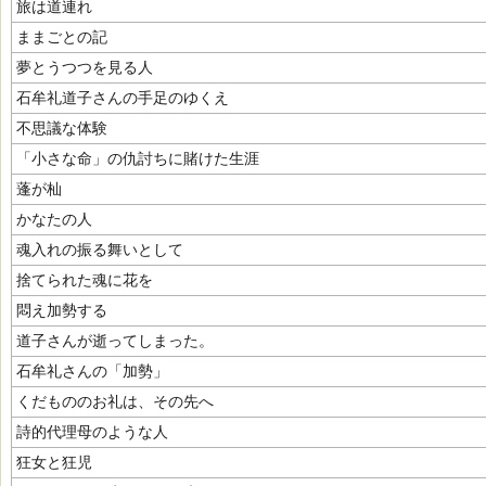
旅は道連れ
ままごとの記
夢とうつつを見る人
石牟礼道子さんの手足のゆくえ
不思議な体験
「小さな命」の仇討ちに賭けた生涯
蓬が杣
かなたの人
魂入れの振る舞いとして
捨てられた魂に花を
悶え加勢する
道子さんが逝ってしまった。
石牟礼さんの「加勢」
くだもののお礼は、その先へ
詩的代理母のような人
狂女と狂児