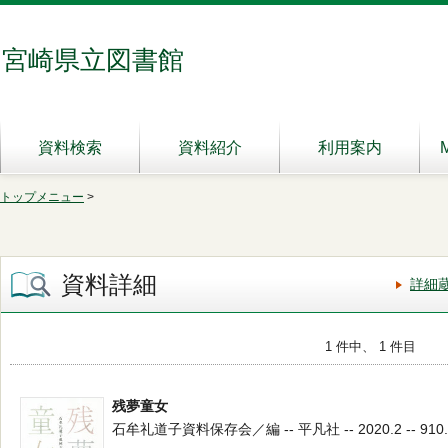
宮崎県立図書館
資料検索
資料紹介
利用案内
トップメニュー
>
資料詳細
詳細
1 件中、 1 件目
残夢童女
石牟礼道子資料保存会／編 -- 平凡社 -- 2020.2 -- 910.