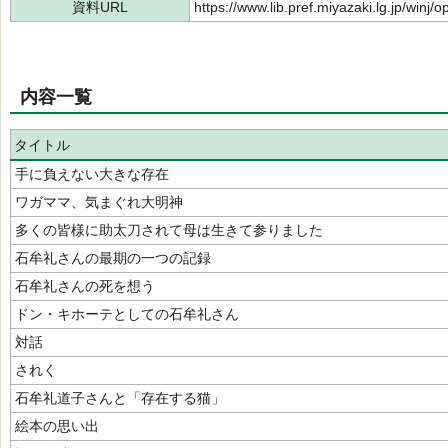
資料URL
https://www.lib.pref.miyazaki.lg.jp/winj
内容一覧
タイトル
手に負えない大きな存在
ワガママ、気まぐれ大明神
多くの皆様に助太刀されて母は生きて参りました
石牟礼さんの最期の一つの記録
石牟礼さんの死を想う
ドン・キホーテとしての石牟礼さん
対話
されく
石牟礼道子さんと「存在する猫」
絵本の思い出