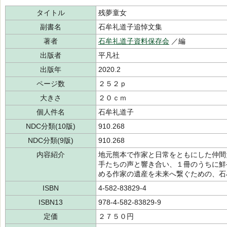
タイトル
残夢童女
副書名
石牟礼道子追悼文集
著者
石牟礼道子資料保存会
／編
出版者
平凡社
出版年
2020.2
ページ数
２５２ｐ
大きさ
２０ｃｍ
個人件名
石牟礼道子
NDC分類(10版)
910.268
NDC分類(9版)
910.268
内容紹介
地元熊本で作家と日常をともにした仲間
手たちの声と響き合い、１冊のうちに鮮
める作家の遺産を未来へ繋ぐための、石
ISBN
4-582-83829-4
ISBN13
978-4-582-83829-9
定価
２７５０円