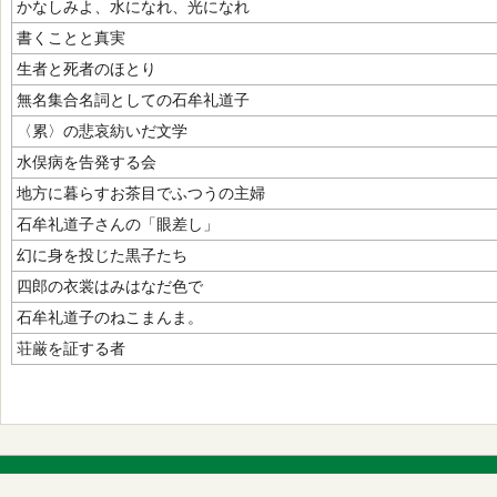
かなしみよ、水になれ、光になれ
書くことと真実
生者と死者のほとり
無名集合名詞としての石牟礼道子
〈累〉の悲哀紡いだ文学
水俣病を告発する会
地方に暮らすお茶目でふつうの主婦
石牟礼道子さんの「眼差し」
幻に身を投じた黒子たち
四郎の衣裳はみはなだ色で
石牟礼道子のねこまんま。
荘厳を証する者