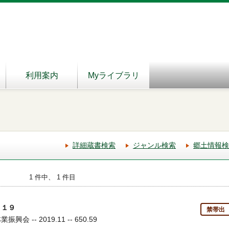
利用案内
Myライブラリ
詳細蔵書検索
ジャンル検索
郷土情報検
1 件中、 1 件目
０１９
禁帯出
会 -- 2019.11 -- 650.59