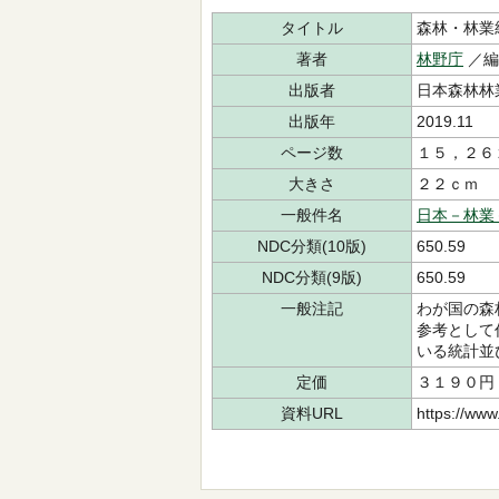
タイトル
森林・林業
著者
林野庁
／
出版者
日本森林林
出版年
2019.11
ページ数
１５，２６
大きさ
２２ｃｍ
一般件名
日本－林業
NDC分類(10版)
650.59
NDC分類(9版)
650.59
一般注記
わが国の森
参考として
いる統計並
定価
３１９０円
資料URL
https://www