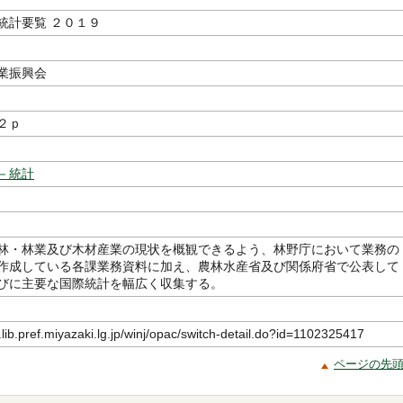
統計要覧 ２０１９
編
業振興会
２ｐ
－統計
林・林業及び木材産業の現状を概観できるよう、林野庁において業務の
作成している各課業務資料に加え、農林水産省及び関係府省で公表して
びに主要な国際統計を幅広く収集する。
.lib.pref.miyazaki.lg.jp/winj/opac/switch-detail.do?id=1102325417
ページの先