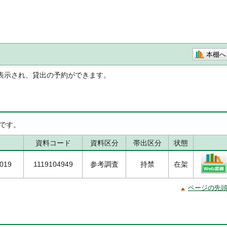
本棚へ
表示され、貸出の予約ができます。
です。
資料コード
資料区分
帯出区分
状態
2019
1119104949
参考調査
持禁
在架
ページの先