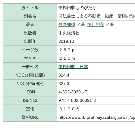
タイトル
債権回収ものがたり
副書名
司法書士による不動産・動産・債権の執
著者
仲野知樹
／著,
恒川照美
／著
出版者
中央経済社
出版年
2019.10
ページ数
２５９ｐ
大きさ
２１ｃｍ
一般件名
債権回収－日本
NDC分類(10版)
324.4
NDC分類(9版)
327.3
ISBN
4-502-30391-7
ISBN13
978-4-502-30391-3
定価
３１９０円
資料URL
https://www.lib.pref.miyazaki.lg.jp/winj