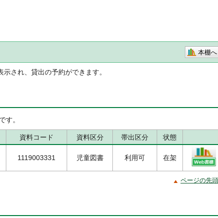
本棚へ
表示され、貸出の予約ができます。
です。
資料コード
資料区分
帯出区分
状態
1119003331
児童図書
利用可
在架
ページの先