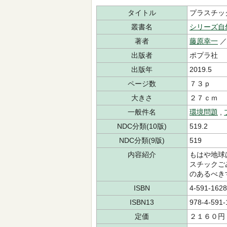
タイトル
プラスチッ
叢書名
シリーズ自
著者
藤原幸一
／
出版者
ポプラ社
出版年
2019.5
ページ数
７３ｐ
大きさ
２７ｃｍ
一般件名
環境問題
,
NDC分類(10版)
519.2
NDC分類(9版)
519
内容紹介
もはや地球
スチックご
のあるべき
ISBN
4-591-1628
ISBN13
978-4-591-
定価
２１６０円