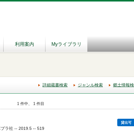
利用案内
Myライブラリ
詳細蔵書検索
ジャンル検索
郷土情報検
1 件中、 1 件目
貸出可
 -- 2019.5 -- 519