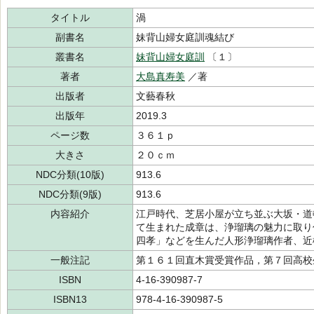
タイトル
渦
副書名
妹背山婦女庭訓魂結び
叢書名
妹背山婦女庭訓
〔１〕
著者
大島真寿美
／著
出版者
文藝春秋
出版年
2019.3
ページ数
３６１ｐ
大きさ
２０ｃｍ
NDC分類(10版)
913.6
NDC分類(9版)
913.6
内容紹介
江戸時代、芝居小屋が立ち並ぶ大坂・道
て生まれた成章は、浄瑠璃の魅力に取り
四孝」などを生んだ人形浄瑠璃作者、近
一般注記
第１６１回直木賞受賞作品，第７回高校
ISBN
4-16-390987-7
ISBN13
978-4-16-390987-5