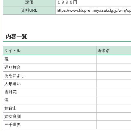
定価
１９９８円
資料URL
https://www.lib.pref.miyazaki.lg.jp/winj
内容一覧
タイトル
著者名
硯
廻り舞台
あをによし
人形遣い
雪月花
渦
妹背山
婦女庭訓
三千世界