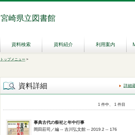
宮崎県立図書館
資料検索
資料紹介
利用案内
トップメニュー
>
資料詳細
詳細
1 件中、 1 件目
事典古代の祭祀と年中行事
岡田莊司／編 -- 吉川弘文館 -- 2019.2 -- 176