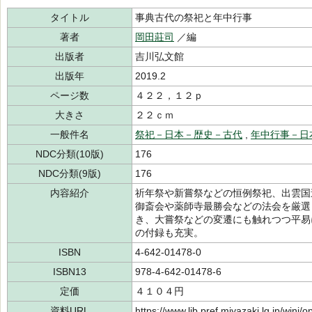
タイトル
事典古代の祭祀と年中行事
著者
岡田莊司
／編
出版者
吉川弘文館
出版年
2019.2
ページ数
４２２，１２ｐ
大きさ
２２ｃｍ
一般件名
祭祀－日本－歴史－古代
,
年中行事－日
NDC分類(10版)
176
NDC分類(9版)
176
内容紹介
祈年祭や新嘗祭などの恒例祭祀、出雲国
御斎会や薬師寺最勝会などの法会を厳選
き、大嘗祭などの変遷にも触れつつ平易
の付録も充実。
ISBN
4-642-01478-0
ISBN13
978-4-642-01478-6
定価
４１０４円
資料URL
https://www.lib.pref.miyazaki.lg.jp/winj