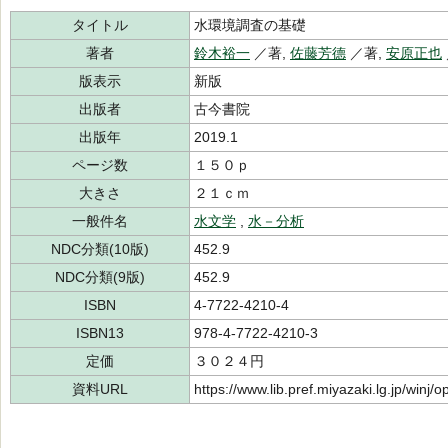
タイトル
水環境調査の基礎
著者
鈴木裕一
／著,
佐藤芳德
／著,
安原正也
版表示
新版
出版者
古今書院
出版年
2019.1
ページ数
１５０ｐ
大きさ
２１ｃｍ
一般件名
水文学
,
水－分析
NDC分類(10版)
452.9
NDC分類(9版)
452.9
ISBN
4-7722-4210-4
ISBN13
978-4-7722-4210-3
定価
３０２４円
資料URL
https://www.lib.pref.miyazaki.lg.jp/winj