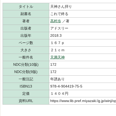
タイトル
天神さん拝り
副書名
これで終る
著者
高村歩
／著
出版者
アドスリー
出版年
2018.3
ページ数
１６７ｐ
大きさ
２１ｃｍ
一般件名
天満天神
NDC分類(10版)
172
NDC分類(9版)
172
一般注記
年譜あり
ISBN13
978-4-904419-75-5
定価
１４０４円
資料URL
https://www.lib.pref.miyazaki.lg.jp/winj