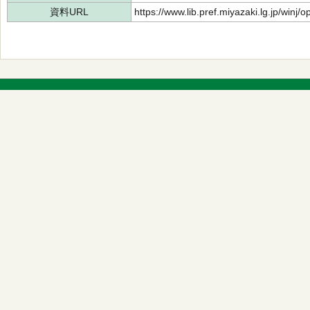
資料URL
https://www.lib.pref.miyazaki.lg.jp/winj