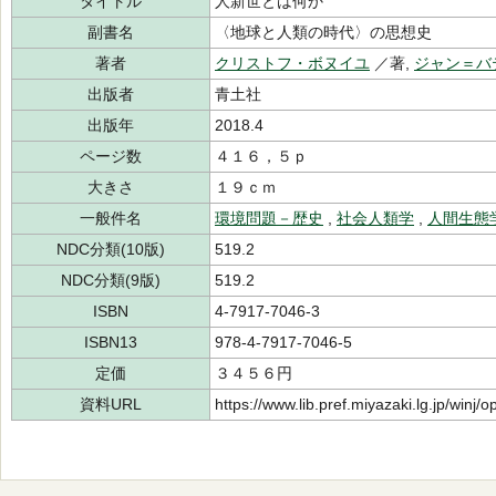
タイトル
人新世とは何か
副書名
〈地球と人類の時代〉の思想史
著者
クリストフ・ボヌイユ
／著,
ジャン＝バ
出版者
青土社
出版年
2018.4
ページ数
４１６，５ｐ
大きさ
１９ｃｍ
一般件名
環境問題－歴史
,
社会人類学
,
人間生態
NDC分類(10版)
519.2
NDC分類(9版)
519.2
ISBN
4-7917-7046-3
ISBN13
978-4-7917-7046-5
定価
３４５６円
資料URL
https://www.lib.pref.miyazaki.lg.jp/winj