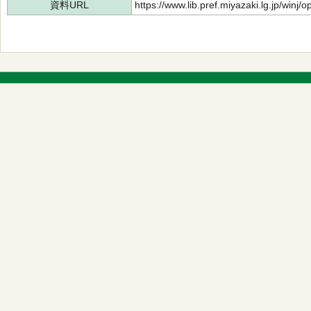
資料URL
https://www.lib.pref.miyazaki.lg.jp/winj