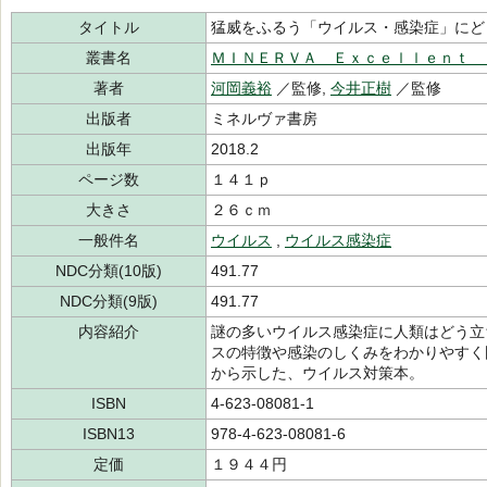
タイトル
猛威をふるう「ウイルス・感染症」にど
叢書名
ＭＩＮＥＲＶＡ Ｅｘｃｅｌｌｅｎｔ 
著者
河岡義裕
／監修,
今井正樹
／監修
出版者
ミネルヴァ書房
出版年
2018.2
ページ数
１４１ｐ
大きさ
２６ｃｍ
一般件名
ウイルス
,
ウイルス感染症
NDC分類(10版)
491.77
NDC分類(9版)
491.77
内容紹介
謎の多いウイルス感染症に人類はどう立
スの特徴や感染のしくみをわかりやすく
から示した、ウイルス対策本。
ISBN
4-623-08081-1
ISBN13
978-4-623-08081-6
定価
１９４４円