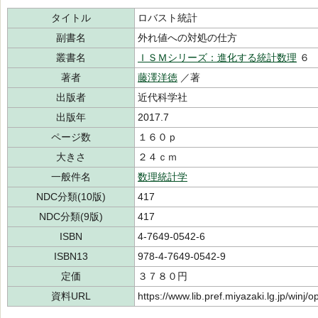
タイトル
ロバスト統計
副書名
外れ値への対処の仕方
叢書名
ＩＳＭシリーズ：進化する統計数理
６
著者
藤澤洋徳
／著
出版者
近代科学社
出版年
2017.7
ページ数
１６０ｐ
大きさ
２４ｃｍ
一般件名
数理統計学
NDC分類(10版)
417
NDC分類(9版)
417
ISBN
4-7649-0542-6
ISBN13
978-4-7649-0542-9
定価
３７８０円
資料URL
https://www.lib.pref.miyazaki.lg.jp/winj