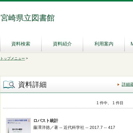
宮崎県立図書館
資料検索
資料紹介
利用案内
トップメニュー
>
資料詳細
詳細
1 件中、 1 件目
ロバスト統計
藤澤洋徳／著 -- 近代科学社 -- 2017.7 -- 417