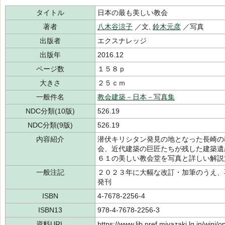
タイトル
日本の最も美しい教会
著者
八木谷涼子
／文,
鈴木元彦
／写真
出版者
エクスナレッジ
出版年
2016.12
ページ数
１５８ｐ
大きさ
２５ｃｍ
一般件名
教会建築－日本－写真集
NDC分類(10版)
526.19
NDC分類(9版)
526.19
内容紹介
潜伏キリシタン発見の地となった長崎の
会、近代建築の巨匠たちが残した建築遺
６１の美しい教会堂を写真と詳しい解説
一般注記
２０２３年に大幅な改訂・加筆のうえ、
発刊
ISBN
4-7678-2256-4
ISBN13
978-4-7678-2256-3
資料URL
https://www.lib.pref.miyazaki.lg.jp/winj