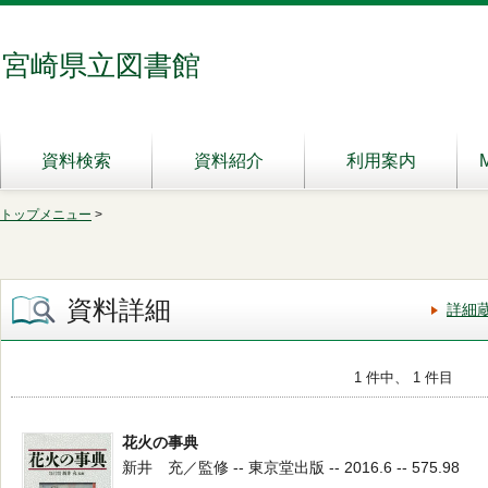
宮崎県立図書館
資料検索
資料紹介
利用案内
トップメニュー
>
資料詳細
詳細
1 件中、 1 件目
花火の事典
新井 充／監修 -- 東京堂出版 -- 2016.6 -- 575.98