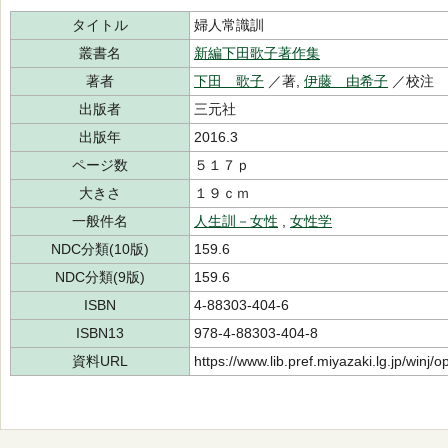
タイトル
婦人常識訓
叢書名
新編下田歌子著作集
著者
下田 歌子
／著,
伊藤 由希子
／校注
出版者
三元社
出版年
2016.3
ページ数
５１７ｐ
大きさ
１９ｃｍ
一般件名
人生訓－女性
,
女性学
NDC分類(10版)
159.6
NDC分類(9版)
159.6
ISBN
4-88303-404-6
ISBN13
978-4-88303-404-8
資料URL
https://www.lib.pref.miyazaki.lg.jp/winj