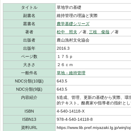
タイトル
草地学の基礎
副書名
維持管理の理論と実際
叢書名
農学基礎シリーズ
著者
松中 照夫
／著,
三枝 俊哉
／著
出版者
農山漁村文化協会
出版年
2016.3
ページ数
１７５ｐ
大きさ
２６ｃｍ
一般件名
草地－維持管理
NDC分類(10版)
643.5
NDC分類(9版)
643.5
内容紹介
§造成、管理、更新の基礎から実際、環
的テキスト。酪農家や指導者の指針とし
ISBN
4-540-14118-X
ISBN13
978-4-540-14118-8
資料URL
https://www.lib.pref.miyazaki.lg.jp/winj