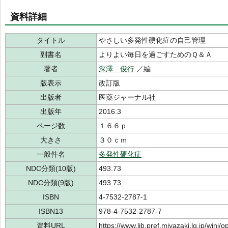
資料詳細
タイトル
やさしい多発性硬化症の自己管理
副書名
よりよい毎日を過ごすためのＱ＆Ａ
著者
深澤 俊行
／編
版表示
改訂版
出版者
医薬ジャーナル社
出版年
2016.3
ページ数
１６６ｐ
大きさ
３０ｃｍ
一般件名
多発性硬化症
NDC分類(10版)
493.73
NDC分類(9版)
493.73
ISBN
4-7532-2787-1
ISBN13
978-4-7532-2787-7
資料URL
https://www.lib.pref.miyazaki.lg.jp/winj