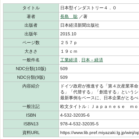
タイトル
日本型インダストリー４．０
著者
長島 聡
／著
出版者
日本経済新聞出版社
出版年
2015.10
ページ数
２５７ｐ
大きさ
１９ｃｍ
一般件名
工業経済
,
日本－経済
NDC分類(10版)
509
NDC分類(9版)
509
内容紹介
ドイツ政府が推進する「第４次産業革命
る」「代替する」「創造する」というシ
最新事例をベースに、日本企業がとるべ
一般注記
欧文タイトル：Ｊａｐａｎｅｓｅ ｍｏ
ISBN
4-532-32035-6
ISBN13
978-4-532-32035-5
資料URL
https://www.lib.pref.miyazaki.lg.jp/winj