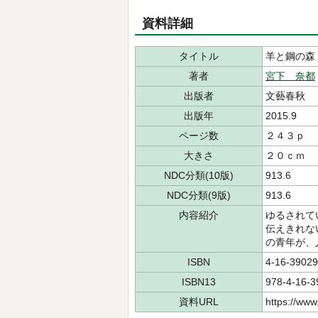
資料詳細
タイトル
羊と鋼の森
著者
宮下 奈都
出版者
文藝春秋
出版年
2015.9
ページ数
２４３ｐ
大きさ
２０ｃｍ
NDC分類(10版)
913.6
NDC分類(9版)
913.6
内容紹介
ゆるされて
伝えきれな
の青年が、
ISBN
4-16-39029
ISBN13
978-4-16-3
資料URL
https://www