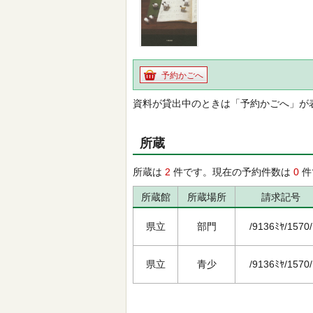
予約かごへ
資料が貸出中のときは「予約かごへ」が
所蔵
所蔵は
2
件です。現在の予約件数は
0
件
所蔵館
所蔵場所
請求記号
県立
部門
/9136ﾐﾔ/1570/
県立
青少
/9136ﾐﾔ/1570/