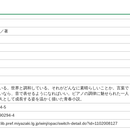
／著
いる。世界と調和している。それがどんなに素晴らしいことか。言葉で
いなら、音で表せるようになればいい。ピアノの調律に魅せられた一人
人として成長する姿を温かく描いた青春小説。
4-5
90294-4
.lib.pref.miyazaki.lg.jp/winj/opac/switch-detail.do?id=1102008127