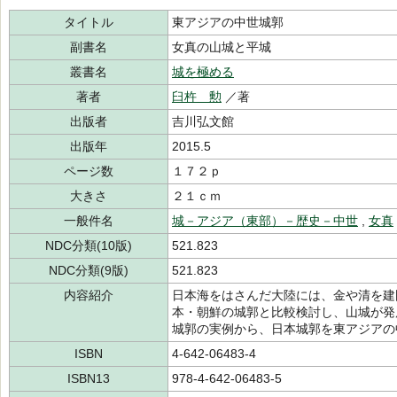
タイトル
東アジアの中世城郭
副書名
女真の山城と平城
叢書名
城を極める
著者
臼杵 勲
／著
出版者
吉川弘文館
出版年
2015.5
ページ数
１７２ｐ
大きさ
２１ｃｍ
一般件名
城－アジア（東部）－歴史－中世
,
女真
NDC分類(10版)
521.823
NDC分類(9版)
521.823
内容紹介
日本海をはさんだ大陸には、金や清を建
本・朝鮮の城郭と比較検討し、山城が発
城郭の実例から、日本城郭を東アジアの
ISBN
4-642-06483-4
ISBN13
978-4-642-06483-5