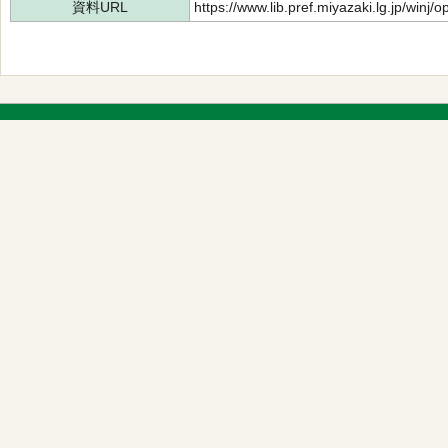
資料URL
https://www.lib.pref.miyazaki.lg.jp/winj