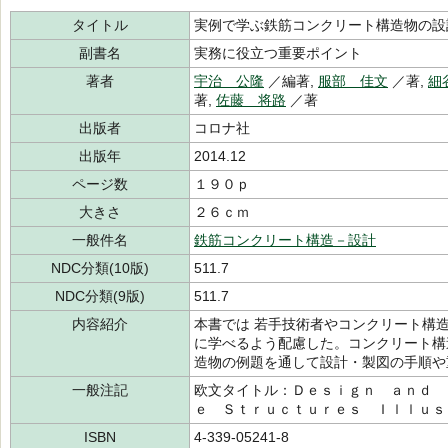
タイトル
実例で学ぶ鉄筋コンクリート構造物の設
副書名
実務に役立つ重要ポイント
著者
宇治 公隆
／編著,
服部 佳文
／著,
細
著,
佐藤 将路
／著
出版者
コロナ社
出版年
2014.12
ページ数
１９０ｐ
大きさ
２６ｃｍ
一般件名
鉄筋コンクリート構造－設計
NDC分類(10版)
511.7
NDC分類(9版)
511.7
内容紹介
本書では 若手技術者やコンクリート構
に学べるよう配慮した。コンクリート構
造物の例題を通して設計・製図の手順や
一般注記
欧文タイトル：Ｄｅｓｉｇｎ ａｎｄ 
ｅ Ｓｔｒｕｃｔｕｒｅｓ Ｉｌｌｕｓ
ISBN
4-339-05241-8