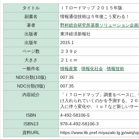
タイトル
ＩＴロードマップ ２０１５年版
副書名
情報通信技術は５年後こう変わる！
著者
野村総合研究所基盤ソリューション企画
出版者
東洋経済新報社
出版年
2015.1
ページ数
２３９ｐ
大きさ
２１ｃｍ
一般件名
情報産業
,
情報化社会
,
情報技術
NDC分類(10版)
007.35
NDC分類(9版)
007.35
内容紹介
「ＩＴロードマップ」調査をベースに、
け入れられていくのかを予測する。２０
入に伴う変化や、ＩｏＴなど新しいサー
ISBN
4-492-58106-5
ISBN13
978-4-492-58106-3
資料URL
https://www.lib.pref.miyazaki.lg.jp/winj