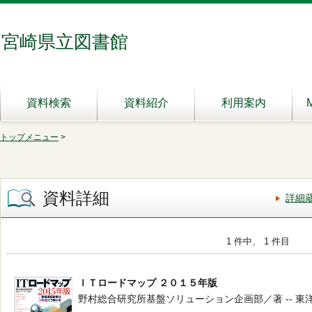
宮崎県立図書館
資料検索
資料紹介
利用案内
トップメニュー
>
資料詳細
詳細
1 件中、 1 件目
ＩＴロードマップ ２０１５年版
野村総合研究所基盤ソリューション企画部／著 -- 東洋経済新報社