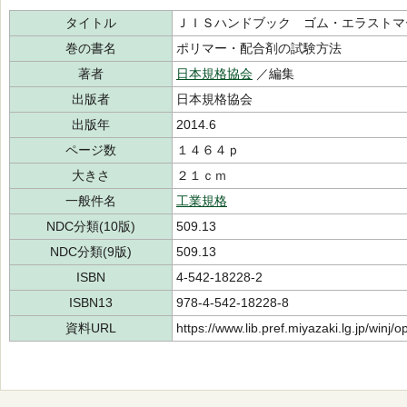
タイトル
ＪＩＳハンドブック ゴム・エラストマ
巻の書名
ポリマー・配合剤の試験方法
著者
日本規格協会
／編集
出版者
日本規格協会
出版年
2014.6
ページ数
１４６４ｐ
大きさ
２１ｃｍ
一般件名
工業規格
NDC分類(10版)
509.13
NDC分類(9版)
509.13
ISBN
4-542-18228-2
ISBN13
978-4-542-18228-8
資料URL
https://www.lib.pref.miyazaki.lg.jp/winj