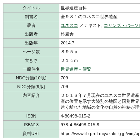
タイトル
世界遺産百科
副書名
全９８１のユネスコ世界遺産
著者
ユネスコ
／テキスト,
コリンズ・バーソ
出版者
柊風舎
出版年
2014.7
ページ数
８９５ｐ
大きさ
２１ｃｍ
一般件名
世界遺産－便覧
NDC分類(10版)
709
NDC分類(9版)
709
内容紹介
２０１３年７月現在のユネスコ世界遺産
産の位置を示す大陸別の地図と国別世界
遠く離れた地域の文化や自然の神秘が理
ISBN
4-86498-015-2
ISBN13
978-4-86498-015-9
資料URL
https://www.lib.pref.miyazaki.lg.jp/winj