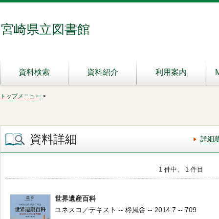
宮崎県立図書館
資料検索
資料紹介
利用案内
トップメニュー
>
資料詳細
詳細
1 件中、 1 件目
世界遺産百科
ユネスコ／テキスト -- 柊風舎 -- 2014.7 -- 709