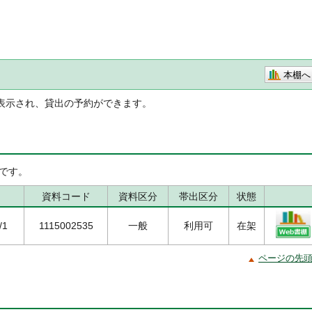
本棚へ
表示され、貸出の予約ができます。
です。
資料コード
資料区分
帯出区分
状態
/1
1115002535
一般
利用可
在架
ページの先