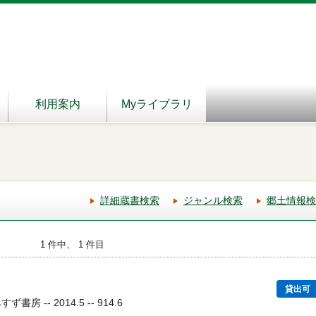
利用案内
Myライブラリ
詳細蔵書検索
ジャンル検索
郷土情報検
1 件中、 1 件目
貸出可
房 -- 2014.5 -- 914.6