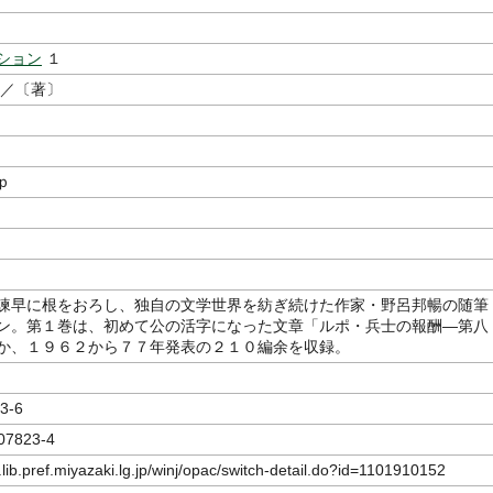
ション
１
／〔著〕
ｐ
諫早に根をおろし、独自の文学世界を紡ぎ続けた作家・野呂邦暢の随筆
ン。第１巻は、初めて公の活字になった文章「ルポ・兵士の報酬―第八
か、１９６２から７７年発表の２１０編余を収録。
3-6
07823-4
.lib.pref.miyazaki.lg.jp/winj/opac/switch-detail.do?id=1101910152