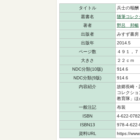
タイトル
兵士の報酬
叢書名
随筆コレク
著者
野呂 邦暢
出版者
みすず書房
出版年
2014.5
ページ数
４９１，７
大きさ
２２ｃｍ
NDC分類(10版)
914.6
NDC分類(9版)
914.6
内容紹介
故郷長崎・
コレクショ
教育隊」ほ
一般注記
布装
ISBN
4-622-0782
ISBN13
978-4-622-
資料URL
https://www