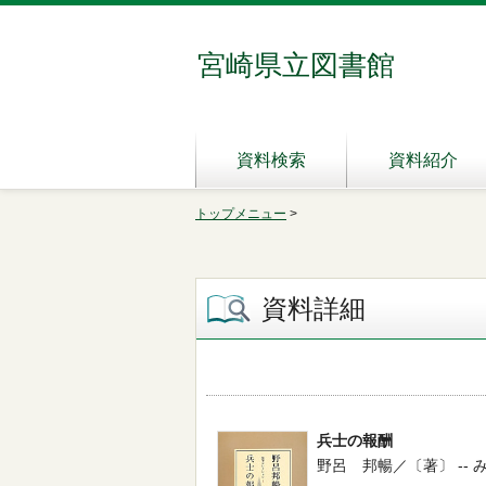
宮崎県立図書館
資料検索
資料紹介
トップメニュー
>
資料詳細
兵士の報酬
野呂 邦暢／〔著〕 -- みすず書