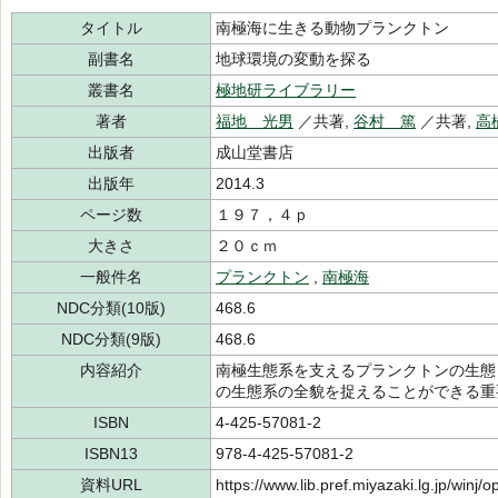
タイトル
南極海に生きる動物プランクトン
副書名
地球環境の変動を探る
叢書名
極地研ライブラリー
著者
福地 光男
／共著,
谷村 篤
／共著,
高
出版者
成山堂書店
出版年
2014.3
ページ数
１９７，４ｐ
大きさ
２０ｃｍ
一般件名
プランクトン
,
南極海
NDC分類(10版)
468.6
NDC分類(9版)
468.6
内容紹介
南極生態系を支えるプランクトンの生態
の生態系の全貌を捉えることができる重
ISBN
4-425-57081-2
ISBN13
978-4-425-57081-2
資料URL
https://www.lib.pref.miyazaki.lg.jp/winj