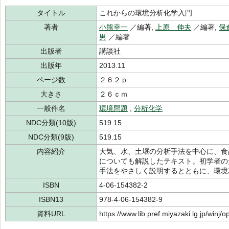
タイトル
これからの環境分析化学入門
著者
小熊幸一
／編著,
上原 伸夫
／編著,
保
男
／編著
出版者
講談社
出版年
2013.11
ページ数
２６２ｐ
大きさ
２６ｃｍ
一般件名
環境問題
,
分析化学
NDC分類(10版)
519.15
NDC分類(9版)
519.15
内容紹介
大気、水、土壌の分析手法を中心に、食
についても解説したテキスト。初学者の
手法をやさしく説明するとともに、環境
ISBN
4-06-154382-2
ISBN13
978-4-06-154382-9
資料URL
https://www.lib.pref.miyazaki.lg.jp/winj