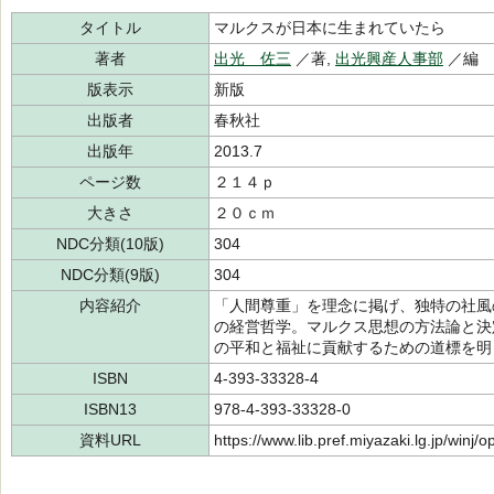
タイトル
マルクスが日本に生まれていたら
著者
出光 佐三
／著,
出光興産人事部
／編
版表示
新版
出版者
春秋社
出版年
2013.7
ページ数
２１４ｐ
大きさ
２０ｃｍ
NDC分類(10版)
304
NDC分類(9版)
304
内容紹介
「人間尊重」を理念に掲げ、独特の社風
の経営哲学。マルクス思想の方法論と決
の平和と福祉に貢献するための道標を明
ISBN
4-393-33328-4
ISBN13
978-4-393-33328-0
資料URL
https://www.lib.pref.miyazaki.lg.jp/winj