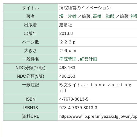
タイトル
病院経営のイノベーション
著者
堺 常雄
／編著,
髙橋 淑郎
／編著,
神
出版者
建帛社
出版年
2013.8
ページ数
２２３ｐ
大きさ
２６ｃｍ
一般件名
病院管理
,
経営計画
NDC分類(10版)
498.163
NDC分類(9版)
498.163
一般注記
欧文タイトル：Ｉｎｎｏｖａｔｉｎｇ 
ｎｔ
ISBN
4-7679-8013-5
ISBN13
978-4-7679-8013-3
資料URL
https://www.lib.pref.miyazaki.lg.jp/winj