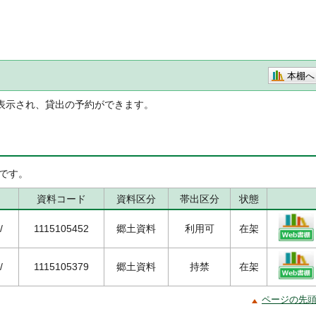
本棚へ
表示され、貸出の予約ができます。
です。
資料コード
資料区分
帯出区分
状態
/
1115105452
郷土資料
利用可
在架
/
1115105379
郷土資料
持禁
在架
ページの先