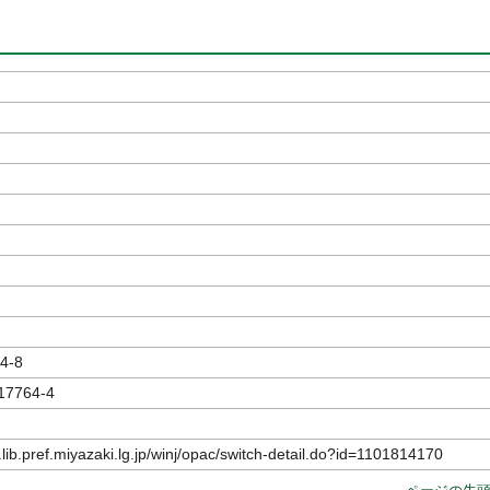
著
4-8
17764-4
.lib.pref.miyazaki.lg.jp/winj/opac/switch-detail.do?id=1101814170