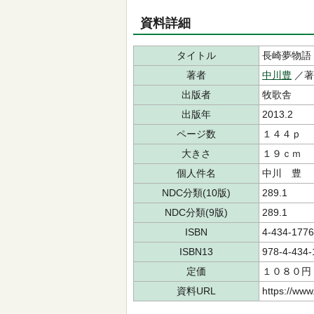
資料詳細
タイトル
長崎夢物語
著者
中川豊
／
出版者
牧歌舎
出版年
2013.2
ページ数
１４４ｐ
大きさ
１９ｃｍ
個人件名
中川 豊
NDC分類(10版)
289.1
NDC分類(9版)
289.1
ISBN
4-434-1776
ISBN13
978-4-434-
定価
１０８０円
資料URL
https://www