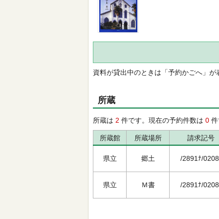
資料が貸出中のときは「予約かごへ」が
所蔵
所蔵は
2
件です。現在の予約件数は
0
件
所蔵館
所蔵場所
請求記号
県立
郷土
/2891ﾅ/0208
県立
Ｍ書
/2891ﾅ/0208