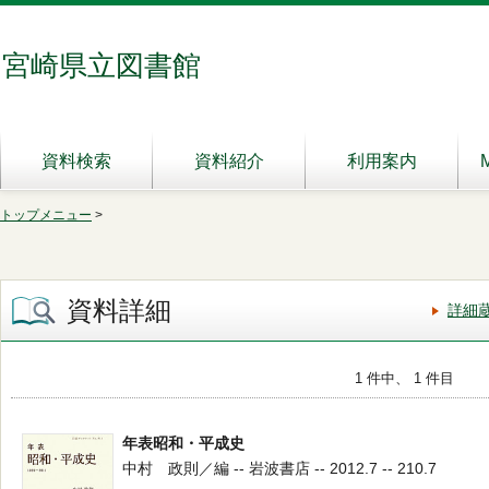
宮崎県立図書館
資料検索
資料紹介
利用案内
トップメニュー
>
資料詳細
詳細
1 件中、 1 件目
年表昭和・平成史
中村 政則／編 -- 岩波書店 -- 2012.7 -- 210.7