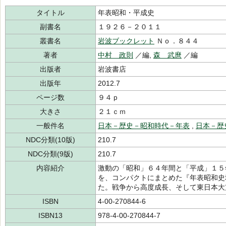
タイトル
年表昭和・平成史
副書名
１９２６－２０１１
叢書名
岩波ブックレット
Ｎｏ．８４４
著者
中村 政則
／編,
森 武麿
／編
出版者
岩波書店
出版年
2012.7
ページ数
９４ｐ
大きさ
２１ｃｍ
一般件名
日本－歴史－昭和時代－年表
,
日本－歴
NDC分類(10版)
210.7
NDC分類(9版)
210.7
内容紹介
激動の「昭和」６４年間と「平成」１５
を、コンパクトにまとめた『年表昭和史
た。戦争から高度成長、そして東日本大
ISBN
4-00-270844-6
ISBN13
978-4-00-270844-7