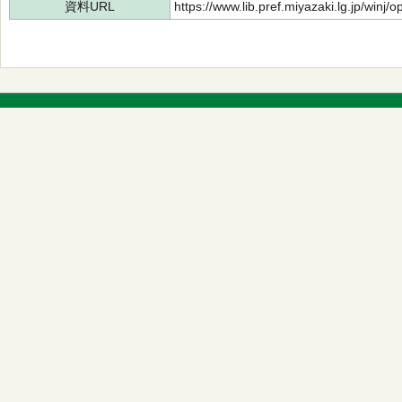
資料URL
https://www.lib.pref.miyazaki.lg.jp/winj