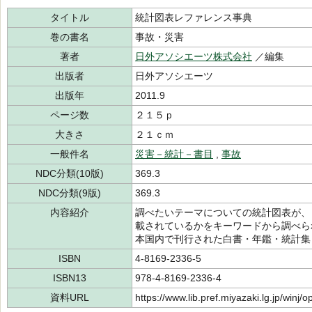
タイトル
統計図表レファレンス事典
巻の書名
事故・災害
著者
日外アソシエーツ株式会社
／編集
出版者
日外アソシエーツ
出版年
2011.9
ページ数
２１５ｐ
大きさ
２１ｃｍ
一般件名
災害－統計－書目
,
事故
NDC分類(10版)
369.3
NDC分類(9版)
369.3
内容紹介
調べたいテーマについての統計図表が、
載されているかをキーワードから調べら
本国内で刊行された白書・年鑑・統計集
ISBN
4-8169-2336-5
ISBN13
978-4-8169-2336-4
資料URL
https://www.lib.pref.miyazaki.lg.jp/winj